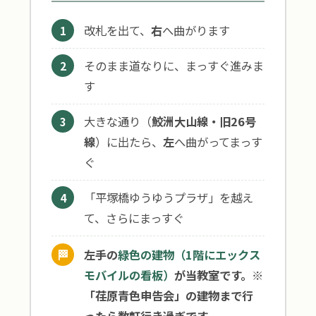
改札を出て、
右
へ曲がります
1
そのまま道なりに、まっすぐ進みま
2
す
大きな通り（
鮫洲大山線・旧26号
3
線
）に出たら、
左
へ曲がってまっす
ぐ
「平塚橋ゆうゆうプラザ」を越え
4
て、さらにまっすぐ
🏁
左手の
緑色の建物（1階にエックス
モバイルの看板）
が当教室です。※
「荏原青色申告会」の建物まで行