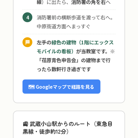
線
）に出たら、
消防署の角を右
へ
消防署前の横断歩道を渡って右へ。
4
中原街道方面へまっすぐ
🏁
左手の
緑色の建物（1階にエックス
モバイルの看板）
が当教室です。※
「荏原青色申告会」の建物まで行
ったら数軒行き過ぎです
🗺 Googleマップで経路を見る
🚉 武蔵小山駅からのルート（東急目
黒線・徒歩約12分）