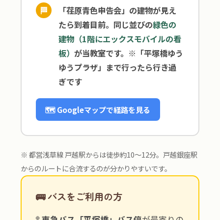
🏁
「荏原青色申告会」の建物が見え
たら到着目前。同じ並びの
緑色の
建物（1階にエックスモバイルの看
板）
が当教室です。※「平塚橋ゆう
ゆうプラザ」まで行ったら行き過
ぎです
🗺 Googleマップで経路を見る
※ 都営浅草線 戸越駅からは徒歩約10〜12分。戸越銀座駅
からのルートに合流するのが分かりやすいです。
🚌 バスをご利用の方
🚏
東急バス「平塚橋」バス停
が最寄りの