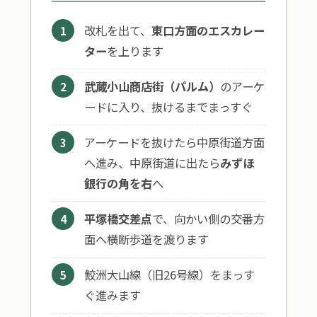
改札を出て、
東口方面のエスカレー
1
ター
を上ります
武蔵小山商店街（パルム）
のアーケ
2
ードに入り、抜けるまでまっすぐ
アーケードを抜けたら中原街道方面
3
へ進み、中原街道に出たら
みずほ
銀行の角を右
へ
平塚橋交差点
で、向かい側の交番方
4
面へ横断歩道を渡ります
鮫洲大山線（旧26号線）をまっす
5
ぐ進みます