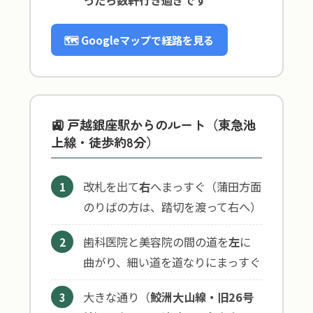
ったら数軒行き過ぎです
🗺 Googleマップで経路を見る
🚉 戸越銀座駅からのルート（東急池
上線・徒歩約8分）
改札を出て
右
へまっすぐ（蒲田方面
1
のりばの方は、踏切を渡って右へ）
歯科医院と美容院の間の道を
左
に
2
曲がり、細い道を道なりにまっすぐ
大きな通り（
鮫洲大山線・旧26号
3